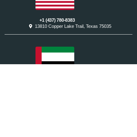
+1 (437) 780-8383
13810 Copper Lake Trail, Texas 75035
+971 54 402 0995
Villa 30, Street 3, Dessert Village, Alreef Villas, Abu Dhabi.